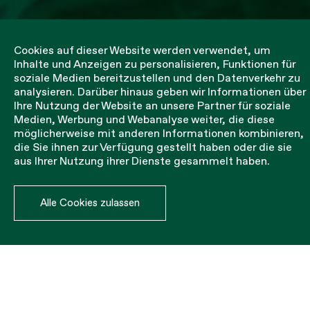
Cookies auf dieser Website werden verwendet, um
Inhalte und Anzeigen zu personalisieren, Funktionen für
soziale Medien bereitzustellen und den Datenverkehr zu
analysieren. Darüber hinaus geben wir Informationen über
Ihre Nutzung der Website an unsere Partner für soziale
Medien, Werbung und Webanalyse weiter, die diese
Handball/Hallenfußball
möglicherweise mit anderen Informationen kombinieren,
die Sie ihnen zur Verfügung gestellt haben oder die sie
aus Ihrer Nutzung ihrer Dienste gesammelt haben.
Der Handball-/Hallenfußballvorhang wurde entwickelt,
um die Energie des Balls zu absorbieren und ihn im Tor
zu halten. Es wird empfohlen, für die Installation
Plaastikklemmen zu verwenden (nicht im
Alle Cookies zulassen
Lieferumfang enthalten).
Das Set besteht aus zwei Einheiten (3,5 m lang x 2,2
m hoch).
Er kann in Farbe und Größe individuell gestaltet werden.