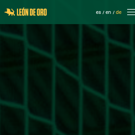
es
en
de
KONTAKT
UNTERNEHMEN
PRODUKTE
SPORTNETZE
SICHERHEITSNETZE
INDUSTRIELLE NETZWERKE
SEILE