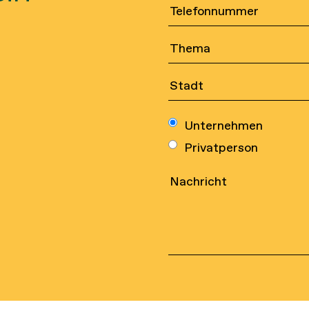
Unternehmen
Privatperson
Sportnetze
Kontakt
Sicherheitsnetze
Rechtli
Industrielle
Qualitä
Netzwerke
Umweltp