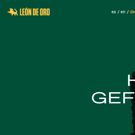
es
en
de
SPORTNETZE
SICHER
GEF