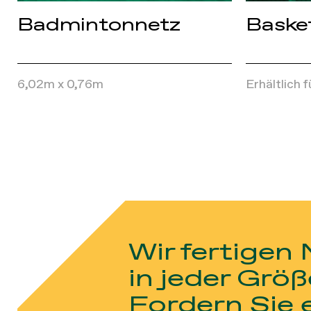
Badmintonnetz
Baske
6,02m x 0,76m
Erhältlich f
Wir fertigen
in jeder Größ
Fordern Sie 