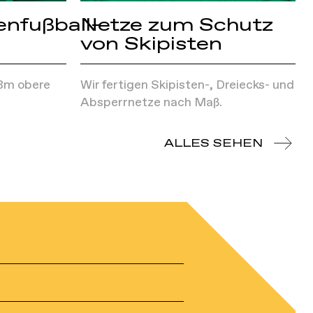
enfußball-
Netze zum Schutz
von Skipisten
8m obere
Wir fertigen Skipisten-, Dreiecks- und
Absperrnetze nach Maß.
ALLES SEHEN