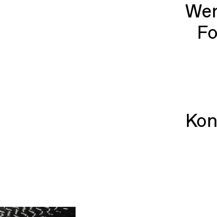
Wen
Fo
Kon