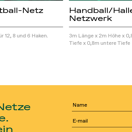
tball-Netz
Handball/Hall
Netzwerk
ür 12, 8 und 6 Haken.
3m Länge x 2m Höhe x 0,
Tiefe x 0,8m untere Tiefe
 Netze
e.
ein