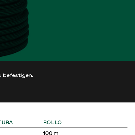
 befestigen.
TURA
ROLLO
100 m