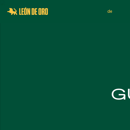
de
SPORTNETZE
SICHER
G