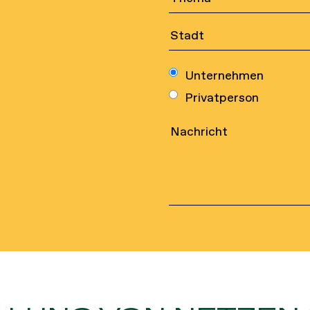
Unternehmen
Privatperson
Sportnetze
Kontakt
Sicherheitsnetze
Rechtli
Industrielle
Qualitä
Netzwerke
Umweltp