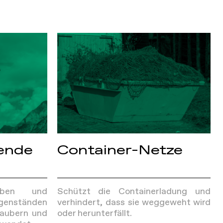
gende
Container-Netze
ben und
Schützt die Containerladung und
genständen
verhindert, dass sie weggeweht wird
raubern und
oder herunterfällt.