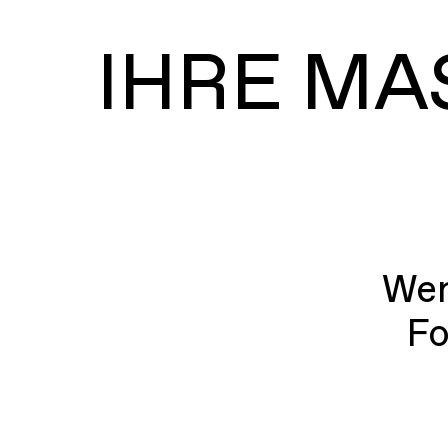
IHRE MA
Wen
Fo