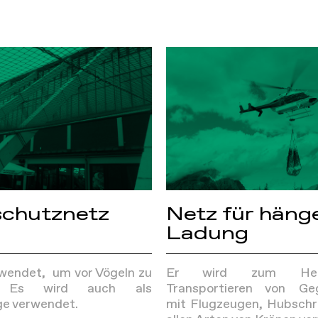
schutznetz
Netz für hän
Ladung
rwendet, um vor Vögeln zu
Er wird zum He
n. Es wird auch als
Transportieren von Ge
e verwendet.
mit Flugzeugen, Hubsch