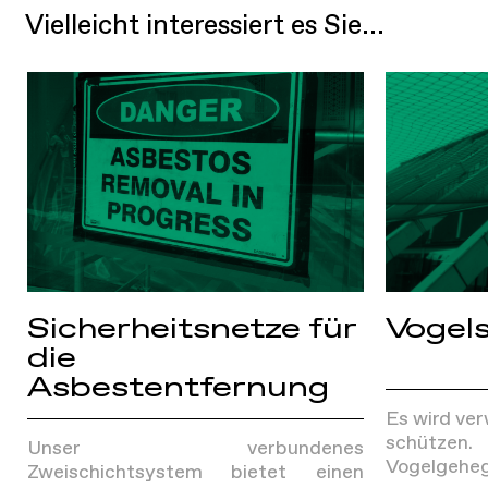
Vielleicht interessiert es Sie...
Sicherheitsnetze für
Vogel
die
Asbestentfernung
Es wird ve
schütze
Unser verbundenes
Vogelgeheg
Zweischichtsystem bietet einen