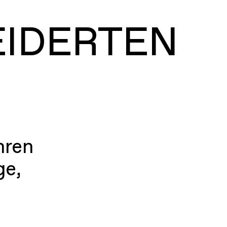
EIDERTEN
hren
ge,