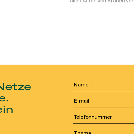
allen Arten von Kränen ve
 Netze
e.
ein