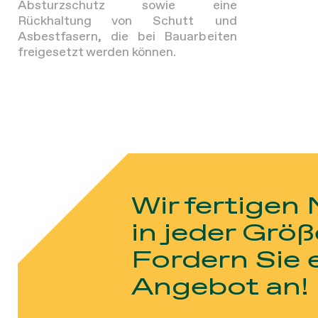
Absturzschutz sowie eine
Rückhaltung von Schutt und
Asbestfasern, die bei Bauarbeiten
freigesetzt werden können.
Wir fertigen
in jeder Größ
Fordern Sie 
Angebot an!