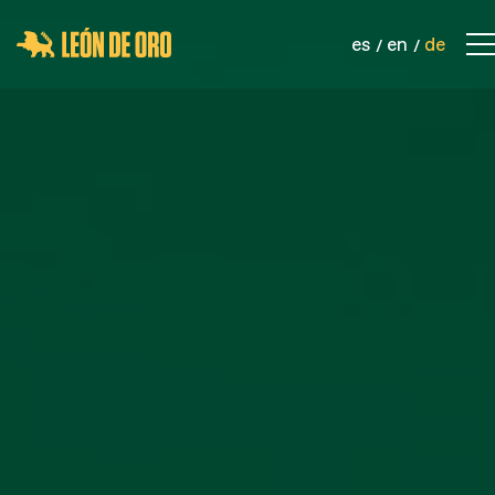
es
en
de
KONTAKT
UNTERNEHMEN
PRODUKTE
SPORTNETZE
SICHERHEITSNETZE
INDUSTRIELLE NETZWERKE
SEILE