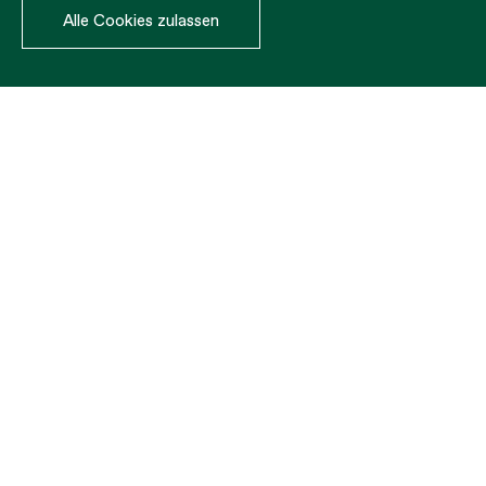
Alle Cookies zulassen
Dicke: 5 mm.
IHRE
MASSGESCHNEIDERTE
NETZE
Wenn unsere Netze nicht zu Ihren
Formaten passen, keine Sorge, wir
können sie nach Maß anfertigen.
Kontaktieren Sie uns, um mehr zu