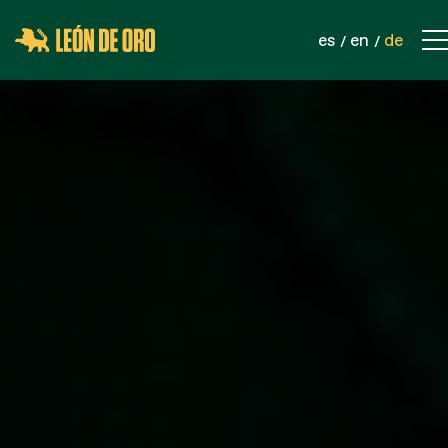
es
en
de
KONTAKT
UNTERNEHMEN
PRODUKTE
SPORTNETZE
SICHERHEITSNETZE
INDUSTRIELLE NETZWERKE
SEILE