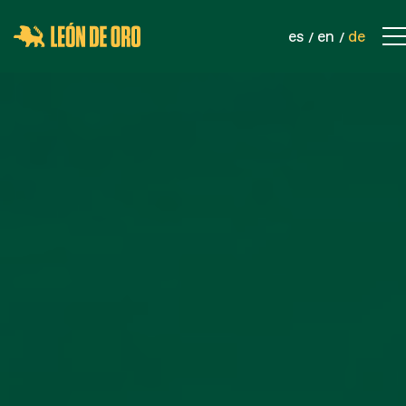
es
en
de
KONTAKT
UNTERNEHMEN
PRODUKTE
SPORTNETZE
SICHERHEITSNETZE
INDUSTRIELLE NETZWERKE
SEILE