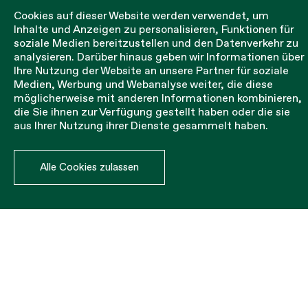
Cookies auf dieser Website werden verwendet, um
Inhalte und Anzeigen zu personalisieren, Funktionen für
soziale Medien bereitzustellen und den Datenverkehr zu
analysieren. Darüber hinaus geben wir Informationen über
Ihre Nutzung der Website an unsere Partner für soziale
Medien, Werbung und Webanalyse weiter, die diese
SYSTEM U
möglicherweise mit anderen Informationen kombinieren,
die Sie ihnen zur Verfügung gestellt haben oder die sie
aus Ihrer Nutzung ihrer Dienste gesammelt haben.
Sicherheitsnetz, das als Leitplanke dient.
Sie sind mit Knarren erhältlich.
Alle Cookies zulassen
MALLA
MATERIAL
GROSOR
CLASE
COLOR
45 mm