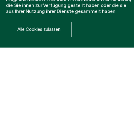
die Sie ihnen zur Verfügung gestellt haben oder die sie
aus Ihrer Nutzung ihrer Dienste gesammelt haben.
Sie wird horizontal und durchgehend über die gesamte
Struktur der Schalung verlegt.
Alle Cookies zulassen
Sie hat die Aufgabe, Stürze auf das Erdgeschoss
während der Montage und Demontage der
verschiedenen Schalungssysteme zu verhindern.
MALLA
MATERIAL
TAMAÑO
GROSOR
CLASE
COLOR
100 mm
BUDGET ANFORDERN
PPHT
1×10 m
5 mm
A2