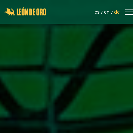
es
en
de
KONTAKT
UNTERNEHMEN
PRODUKTE
SPORTNETZE
SICHERHEITSNETZE
INDUSTRIELLE NETZWERKE
SEILE