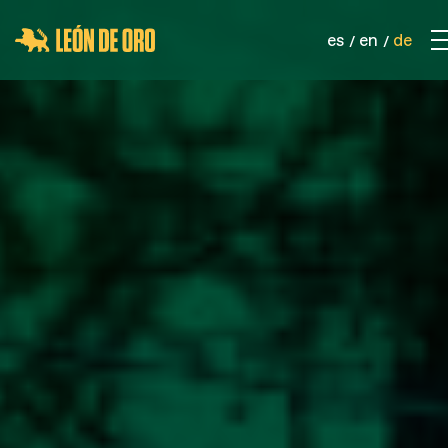
es
en
de
KONTAKT
UNTERNEHMEN
PRODUKTE
SPORTNETZE
SICHERHEITSNETZE
INDUSTRIELLE NETZWERKE
SEILE