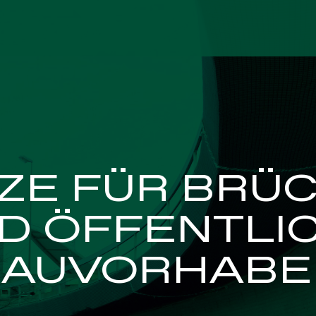
HEITSNETZE
INDUSTRIE
ZE FÜR BRÜ
D ÖFFENTLI
BAUVORHABE