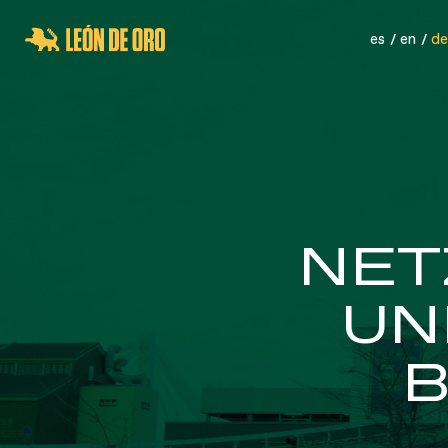
es
en
de
SPORTNETZE
SICHER
NET
UN