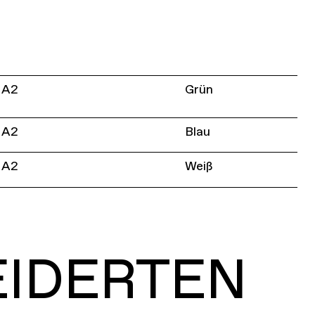
A2
Grün
A2
Blau
A2
Weiß
EIDERTEN