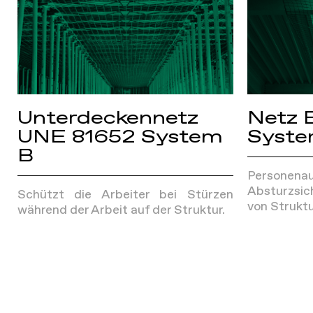
Unterdeckennetz
Netz 
UNE 81652 System
Syste
B
Personenau
Absturzsi
Schützt die Arbeiter bei Stürzen
von Struktu
während der Arbeit auf der Struktur.