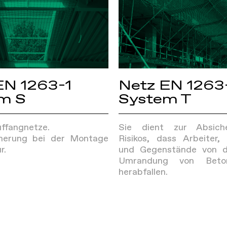
EN 1263-1
Netz EN 1263
m S
System T
ffangnetze.
Sie dient zur Absich
cherung bei der Montage
Risikos, dass Arbeiter, 
r.
und Gegenstände von d
Umrandung von Betons
herabfallen.
Sportnetze
Kontakt
Sicherheitsnetze
Rechtli
Industrielle
Qualitä
Netzwerke
Umweltp