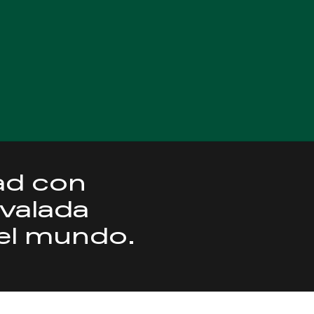
dad con
avalada
 el mundo.