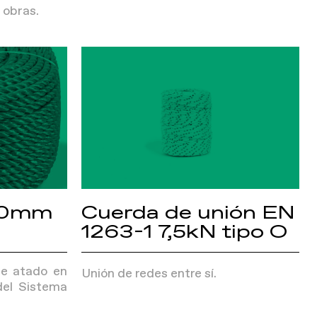
 obras.
 10mm
Cuerda de unión EN
1263-1 7,5kN tipo O
de atado en
Unión de redes entre sí.
del Sistema