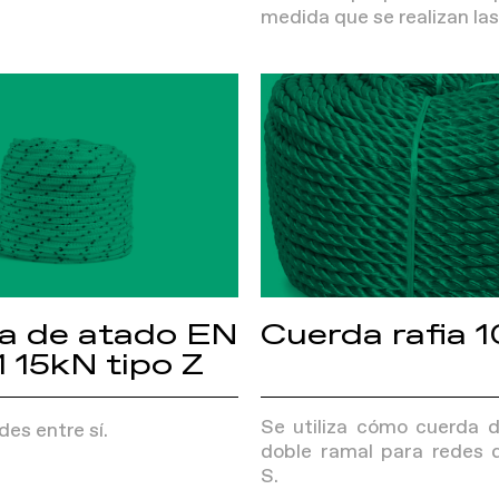
medida que se realizan las
a de atado EN
Cuerda rafia
 15kN tipo Z
Se utiliza cómo cuerda 
des entre sí.
doble ramal para redes 
S.