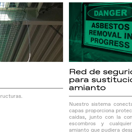
Red de segur
para sustituci
amianto
ructuras.
Nuestro sistema conect
capas proporciona protec
caídas, junto con la co
escombros y cualquie
amianto que pudiera des