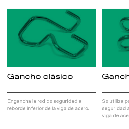
Gancho clásico
Ganch
Engancha la red de seguridad al
Se utiliza 
reborde inferior de la viga de acero.
seguridad al
viga de ace