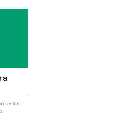
ra
ón de las
o.