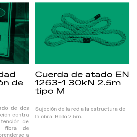
idad
Cuerda de atado EN
ón de
1263-1 30kN 2.5m
tipo M
ado de dos
Sujeción de la red a la estructura de
ción contra
la obra. Rollo 2.5m.
ntención de
r fibra de
prenderse a