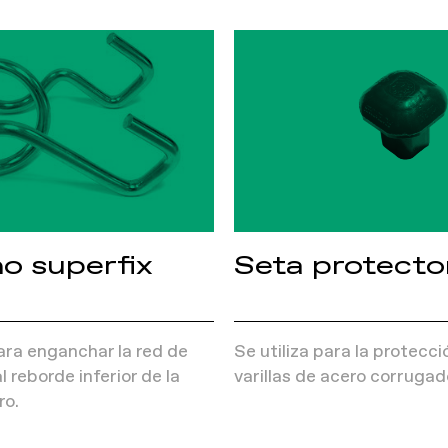
o superfix
Seta protecto
para enganchar la red de
Se utiliza para la protecci
 reborde inferior de la
varillas de acero corrugad
ro.