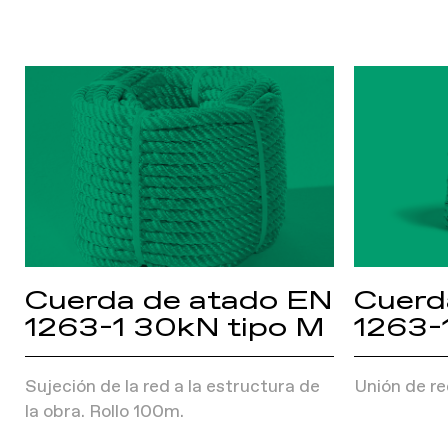
Cuerda de atado EN
Cuerd
1263-1 30kN tipo M
1263-1
Sujeción de la red a la estructura de
Unión de re
la obra. Rollo 100m.