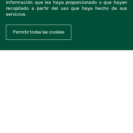
información que les haya proporcionado o que hayan
recopilado a partir del uso que haya hecho de sus
servicios.
Permitir todas las cookies
Hockey hielo
La cortina Ball-Stop para hockey sobre hielo está
diseñada para absorber la energía de la pelota y
mantenerla en la portería. Se recomienda utilizar bridas
para la instalación (no incluidas).
El juego consta de dos unidades. Tamaño: 1,93 m x
1,30 m. Nuestras duraderas redes de polipropileno
están cosidas con un borde reforzado o
personalizadas con mangas de lona resistentes para
una mayor durabilidad utilizando doble costura.