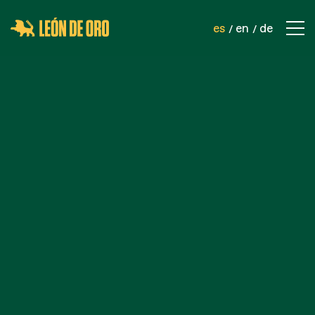
es
en
de
EMPRESA
CONTACTO
PRODUCTOS
REDES DE SEGURIDAD
REDES DEPORTIVAS
REDES INDUSTRIALES
CORDELERÍA