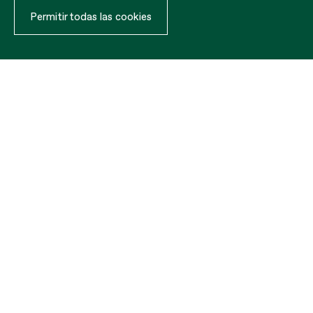
Permitir todas las cookies
Cordelería
MATERIAL
COLOR
DIÁMETRO
ROLLO
PES
SOLICITAR PRESUPUESTO