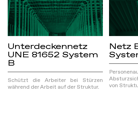
Unterdeckennetz
Netz 
UNE 81652 System
Syste
B
Personenau
Absturzsi
Schützt die Arbeiter bei Stürzen
von Struktu
während der Arbeit auf der Struktur.