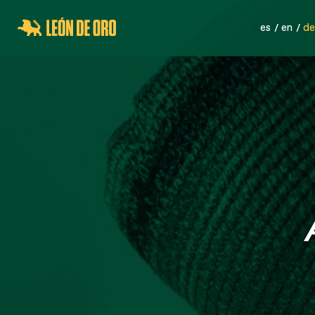
es
en
de
SPORTNETZE
SICHER