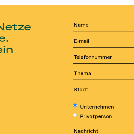
 Netze
e.
ein
Unternehmen
Sportnetze
Kontakt
Privatperson
Sicherheitsnetze
Rechtli
Industrielle
Qualitä
Netzwerke
Umweltp