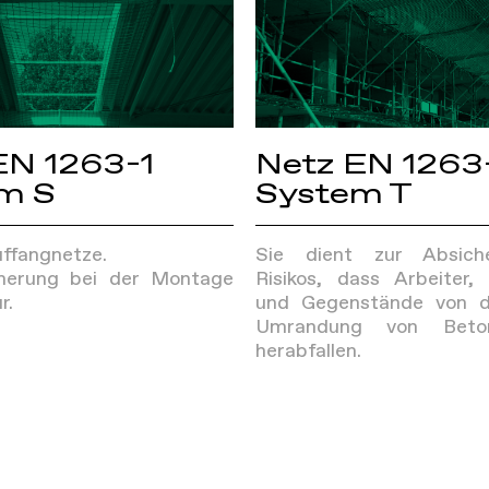
EN 1263-1
Netz EN 1263
m S
System T
ffangnetze.
Sie dient zur Absich
cherung bei der Montage
Risikos, dass Arbeiter, 
r.
und Gegenstände von d
Umrandung von Betons
herabfallen.