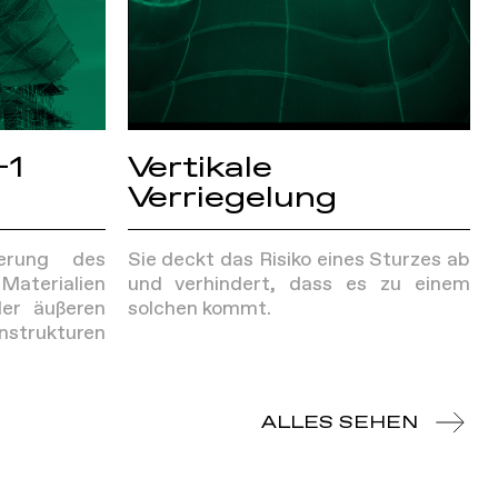
-1
Vertikale
Verriegelung
erung des
Sie deckt das Risiko eines Sturzes ab
Materialien
und verhindert, dass es zu einem
er äußeren
solchen kommt.
trukturen
ALLES SEHEN