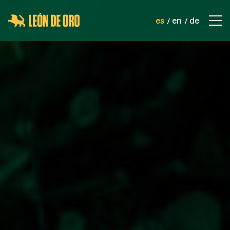
es
en
de
EMPRESA
CONTACTO
PRODUCTOS
REDES DE SEGURIDAD
REDES DEPORTIVAS
REDES INDUSTRIALES
CORDELERÍA